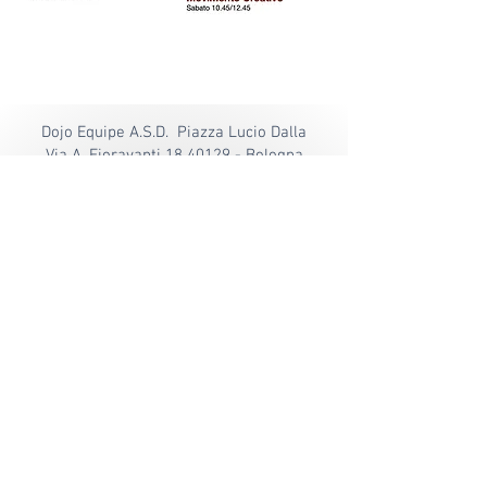
Dojo Equipe A.S.D. Piazza Lucio Dalla
Via A. Fioravanti 18
40129 - Bologna
Tel:
+39 051 366832
segreteria@dojoequipe.it
info@dojoequipe.it
Informativa Privacy
Safeguarding Policy