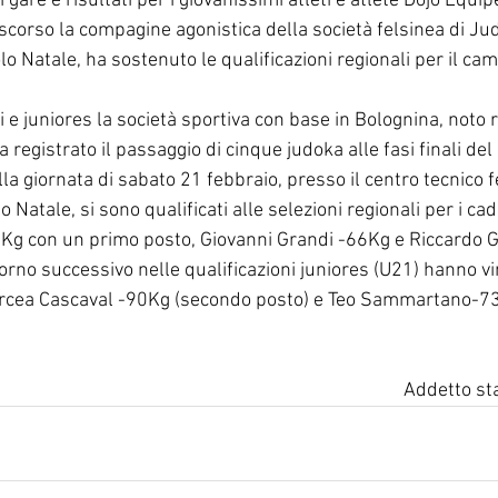
 gare e risultati per i giovanissimi atleti e atlete Dojo Equipe
corso la compagine agonistica della società felsinea di Jud
 Natale, ha sostenuto le qualificazioni regionali per il ca
i e juniores la società sportiva con base in Bolognina, noto r
 registrato il passaggio di cinque judoka alle fasi finali de
la giornata di sabato 21 febbraio, presso il centro tecnico f
Natale, si sono qualificati alle selezioni regionali per i cad
Kg con un primo posto, Giovanni Grandi -66Kg e Riccardo G
giorno successivo nelle qualificazioni juniores (U21) hanno vi
 Mircea Cascaval -90Kg (secondo posto) e Teo Sammartano-73
Addetto st