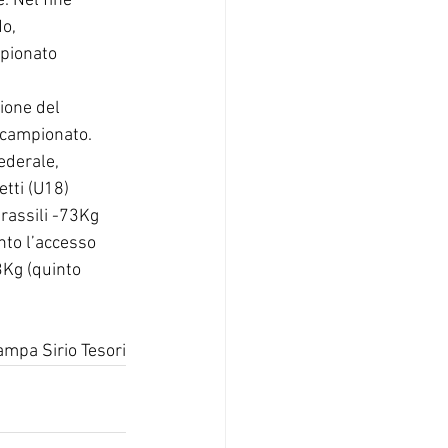
. Nel fine 
o, 
mpionato 
ione del 
l campionato. 
ederale, 
etti (U18) 
rassili -73Kg 
nto l’accesso 
Kg (quinto 
ampa Sirio Tesori